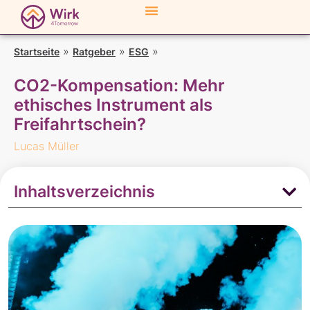
»
»
»
CO2-Kompensation:
Startseite
Ratgeber
ESG
Mehr ethisches Instrument als Freifahrtschein?
CO2-Kompensation: Mehr
ethisches Instrument als
Freifahrtschein?
Lucas Müller
Inhaltsverzeichnis