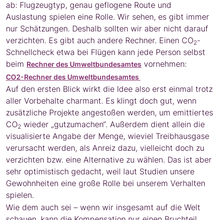
ab: Flugzeugtyp, genau geflogene Route und
Auslastung spielen eine Rolle. Wir sehen, es gibt immer
nur Schätzungen. Deshalb sollten wir aber nicht darauf
verzichten. Es gibt auch andere Rechner. Einen CO
-
2
Schnellcheck etwa bei Flügen kann jede Person selbst
beim
vornehmen:
Rechner des Umweltbundesamtes
CO2-Rechner des Umweltbundesamtes
Auf den ersten Blick wirkt die Idee also erst einmal trotz
aller Vorbehalte charmant. Es klingt doch gut, wenn
zusätzliche Projekte angestoßen werden, um emittiertes
CO
wieder „gutzumachen“. Außerdem dient allein die
2
visualisierte Angabe der Menge, wieviel Treibhausgase
verursacht werden, als Anreiz dazu, vielleicht doch zu
verzichten bzw. eine Alternative zu wählen. Das ist aber
sehr optimistisch gedacht, weil laut Studien unsere
Gewohnheiten eine große Rolle bei unserem Verhalten
spielen.
Wie dem auch sei – wenn wir insgesamt auf die Welt
schauen, kann die Kompensation nur einen Bruchteil