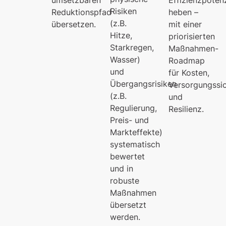
Risiken
Reduktionspfad
heben –
(z.B.
übersetzen.
mit einer
Hitze,
priorisierten
Starkregen,
Maßnahmen-
Wasser)
Roadmap
und
für Kosten,
Übergangsrisiken
Versorgungssic
(z.B.
und
Regulierung,
Resilienz.
Preis- und
Markteffekte)
systematisch
bewertet
und in
robuste
Maßnahmen
übersetzt
werden.