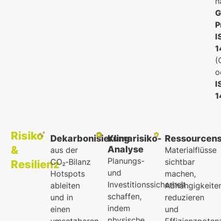
n
G
P
I
1
(
o
I
1
Risiko
Dekarbonisierung
Klimarisiko-
Ressourcens
&
Analyse
aus der
Materialflüsse
Planungs-
CO₂‑Bilanz
sichtbar
Resilienz
und
Hotspots
machen,
Investitionssicherheit
ableiten
Abhängigkeite
schaffen,
und in
reduzieren
indem
einen
und
physische
umsetzbaren
Effizienzpoten