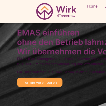
Home
EMAS einführen
ohne den Betrieb lahm
Wir übernehmen die Vor
EMAS (Eco-Management and Audit Scheme) ist das s
ISO 14001, mit externer Validierung und öffentlicher
Für Unternehmen, die Regulierung nicht nur erfüllen
Termin vereinbaren