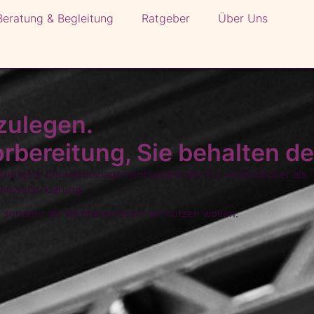
Beratung & Begleitung
Ratgeber
Über Uns
zulegen.
bereitung, Sie behalten de
trengste Umweltmanagementsystem der EU, verbindlicher als
 Umwelterklärung.
, sondern als Wettbewerbsvorteil nutzen wollen.